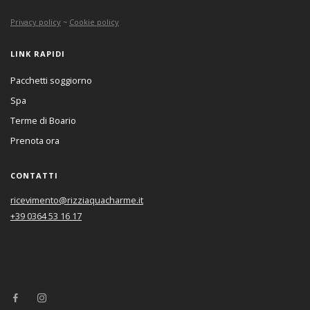
Privacy policy
~
Cookie policy
LINK RAPIDI
Pacchetti soggiorno
Spa
Terme di Boario
Prenota ora
CONTATTI
ricevimento@rizziaquacharme.it
+39 0364 53 16 17