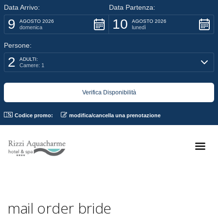
Data Arrivo:
Data Partenza:
9
10
AGOSTO 2026
AGOSTO 2026
domenica
lunedì
Persone:
2
ADULTI:
Camere: 1
Codice promo:
modifica/cancella una prenotazione
mail order bride