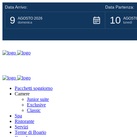
Data Arrivo:
Data Partenza:
9
10
AGOSTO 2026
AGOSTO
domenica
lunedì
Pacchetti soggiorno
Camere
Junior suite
Exclusive
Classic
Spa
Ristorante
Servizi
Terme di Boario