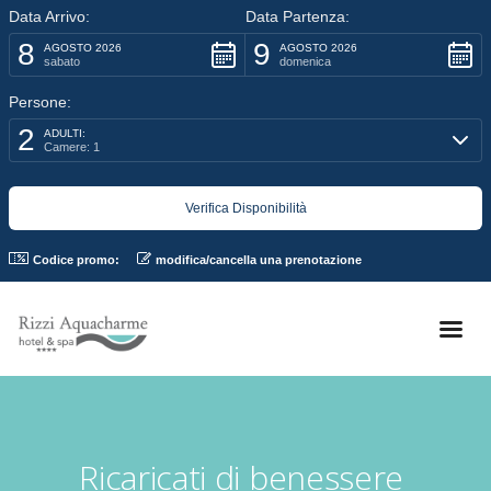
Data Arrivo:
Data Partenza:
8
9
AGOSTO 2026
AGOSTO 2026
sabato
domenica
Persone:
2
ADULTI:
Camere: 1
Codice promo:
modifica/cancella una prenotazione
Ricaricati di benessere