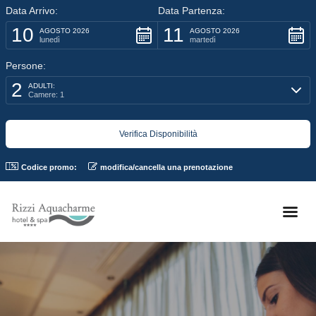
Data Arrivo:
Data Partenza:
10
11
AGOSTO 2026
AGOSTO 2026
lunedì
martedì
Persone:
2
ADULTI:
Camere: 1
Codice promo:
modifica/cancella una prenotazione